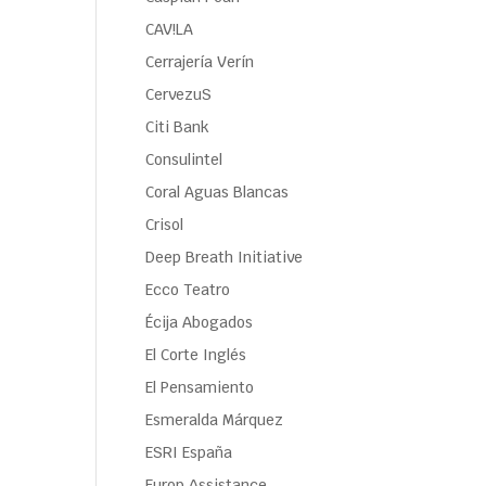
CAV!LA
Cerrajería Verín
CervezuS
Citi Bank
Consulintel
Coral Aguas Blancas
Crisol
Deep Breath Initiative
Ecco Teatro
Écija Abogados
El Corte Inglés
El Pensamiento
Esmeralda Márquez
ESRI España
Europ Assistance