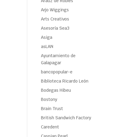
Araúz de Robles
Arjo Wiggings
Arts Creativos
Asesoría Sea3
Asiga
asLAN
Ayuntamiento de
Galapagar
bancopopular-e
Biblioteca Ricardo León
Bodegas Hibeu
Bostony
Brain Trust
British Sandwich Factory
Caredent
Caspian Pearl