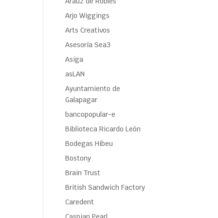
Araúz de Robles
Arjo Wiggings
Arts Creativos
Asesoría Sea3
Asiga
asLAN
Ayuntamiento de
Galapagar
bancopopular-e
Biblioteca Ricardo León
Bodegas Hibeu
Bostony
Brain Trust
British Sandwich Factory
Caredent
Caspian Pearl