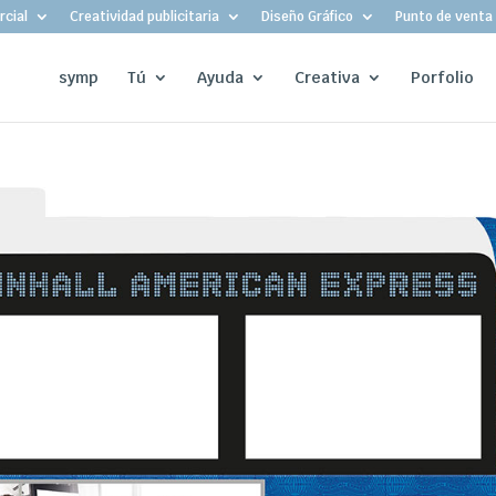
cial
Creatividad publicitaria
Diseño Gráfico
Punto de venta
symp
Tú
Ayuda
Creativa
Porfolio