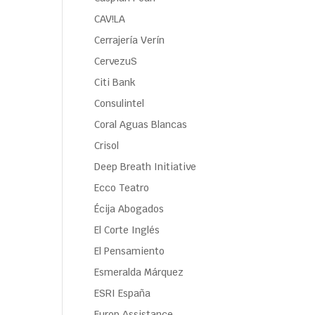
CAV!LA
Cerrajería Verín
CervezuS
Citi Bank
Consulintel
Coral Aguas Blancas
Crisol
Deep Breath Initiative
Ecco Teatro
Écija Abogados
El Corte Inglés
El Pensamiento
Esmeralda Márquez
ESRI España
Europ Assistance