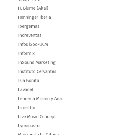
H. Blume (Akal)
Henninger Iberia
Ibergemas
Increventas
InfoBiSoc-UCM
Informix
InSound Marketing
Instituto Cervantes
Isla Bonita
Lavadel
Lencería Miriam y Ana
LimeLIfe
Live Music Concept
Lynxmaster
Manzanilla La Gitana