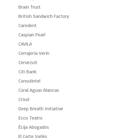
Brain Trust
British Sandwich Factory
Caredent
Caspian Pearl
CAV!LA
Cerrajería Verín
CervezuS
Citi Bank
Consulintel
Coral Aguas Blancas
Crisol
Deep Breath Initiative
Ecco Teatro
Écija Abogados
El Corte Inglés