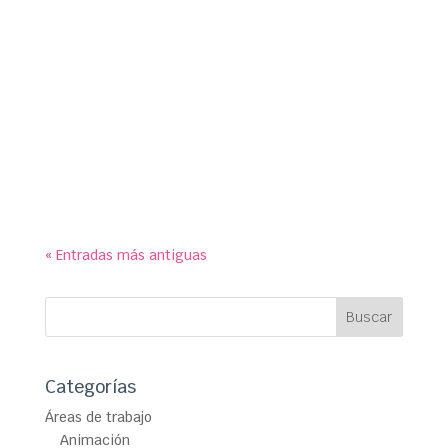
susymipaco
symp para Ayuntamiento de Galapagar. Paneles
educativos para exposición conmemorativa de
los 90 años de historia del Monopoly en el Centro
Cultural ‘La Pocilla’.
« Entradas más antiguas
Categorías
Áreas de trabajo
Animación