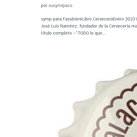
por
susymipaco
symp para FassbiereLibro CerveceroEnero 2023 La
José Luis Ramírez, fundador de la Cervecería mad
título completo –“TODO lo que...