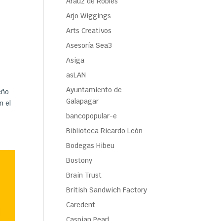
Araúz de Robles
Arjo Wiggings
Arts Creativos
Asesoría Sea3
Asiga
asLAN
Ayuntamiento de
eño
Galapagar
n el
bancopopular-e
Biblioteca Ricardo León
Bodegas Hibeu
Bostony
Brain Trust
British Sandwich Factory
Caredent
Caspian Pearl