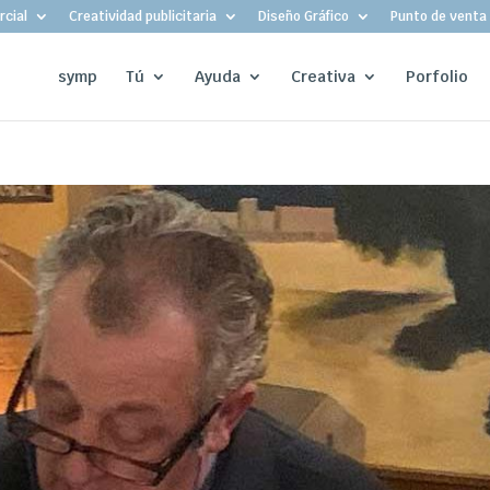
cial
Creatividad publicitaria
Diseño Gráfico
Punto de venta
symp
Tú
Ayuda
Creativa
Porfolio