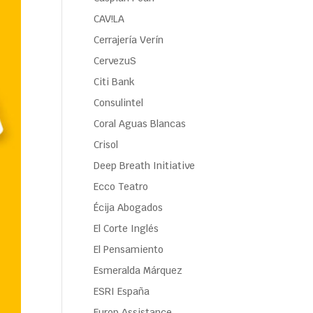
CAV!LA
Cerrajería Verín
CervezuS
Citi Bank
Consulintel
Coral Aguas Blancas
Crisol
Deep Breath Initiative
Ecco Teatro
Écija Abogados
El Corte Inglés
El Pensamiento
Esmeralda Márquez
ESRI España
Europ Assistance