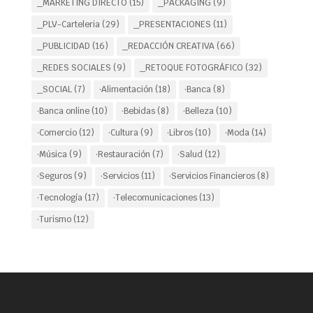
_MARKETING DIRECTO
(15)
_PACKAGING
(9)
_PLV-Carteleria
(29)
_PRESENTACIONES
(11)
_PUBLICIDAD
(16)
_REDACCIÓN CREATIVA
(66)
_REDES SOCIALES
(9)
_RETOQUE FOTOGRÁFICO
(32)
_SOCIAL
(7)
·Alimentación
(18)
·Banca
(8)
·Banca online
(10)
·Bebidas
(8)
·Belleza
(10)
·Comercio
(12)
·Cultura
(9)
·Libros
(10)
·Moda
(14)
·Música
(9)
·Restauración
(7)
·Salud
(12)
·Seguros
(9)
·Servicios
(11)
·Servicios Financieros
(8)
·Tecnología
(17)
·Telecomunicaciones
(13)
·Turismo
(12)