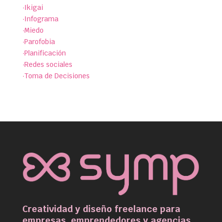
·Ikigai
·Infograma
·Miedo
·Parofobia
·Planificación
·Redes sociales
·Toma de Decisiones
Creatividad y diseño freelance para
empresas, emprendedores y agencias