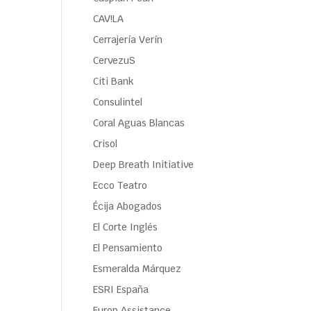
CAV!LA
Cerrajería Verín
CervezuS
Citi Bank
Consulintel
Coral Aguas Blancas
Crisol
Deep Breath Initiative
Ecco Teatro
Écija Abogados
El Corte Inglés
El Pensamiento
Esmeralda Márquez
ESRI España
Europ Assistance