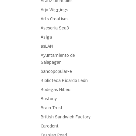
Araúz de Robles
Arjo Wiggings
Arts Creativos
Asesoría Sea3
Asiga
asLAN
Ayuntamiento de
Galapagar
bancopopular-e
Biblioteca Ricardo León
Bodegas Hibeu
Bostony
Brain Trust
British Sandwich Factory
Caredent
Caspian Pearl