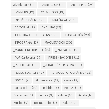
WiZink Bank
(13)
_ANIMACIÓN
(13)
_ARTE FINAL
(27)
_BANNERS
(12)
_CATÁLOGOS
(19)
_DISEÑO GRÁFICO
(93)
_DISEÑO WEB
(18)
_EDITORIAL
(9)
_EMAILING
(15)
_IDENTIDAD CORPORATIVA
(66)
_ILUSTRACIÓN
(29)
_INFOGRAMA
(13)
_MAQUETACIÖN
(30)
_MARKETING DIRECTO
(15)
_PACKAGING
(9)
_PLV-Carteleria
(29)
_PRESENTACIONES
(11)
_PUBLICIDAD
(16)
_REDACCIÓN CREATIVA
(66)
_REDES SOCIALES
(9)
_RETOQUE FOTOGRÁFICO
(32)
_SOCIAL
(7)
·Alimentación
(18)
·Banca
(8)
·Banca online
(10)
·Bebidas
(8)
·Belleza
(10)
·Comercio
(12)
·Cultura
(9)
·Libros
(10)
·Moda
(14)
·Música
(9)
·Restauración
(7)
·Salud
(12)