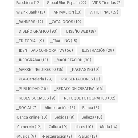
Fassbiere
(12)
Global Blue España
(9)
VIPS Tiendas
(7)
WiZink Bank
(13)
_ANIMACIÓN
(13)
_ARTE FINAL
(27)
_BANNERS
(12)
_CATÁLOGOS
(19)
_DISEÑO GRÁFICO
(93)
_DISEÑO WEB
(18)
_EDITORIAL
(9)
_EMAILING
(15)
_IDENTIDAD CORPORATIVA
(66)
_ILUSTRACIÓN
(29)
_INFOGRAMA
(13)
_MAQUETACIÖN
(30)
_MARKETING DIRECTO
(15)
_PACKAGING
(9)
_PLV-Carteleria
(29)
_PRESENTACIONES
(11)
_PUBLICIDAD
(16)
_REDACCIÓN CREATIVA
(66)
_REDES SOCIALES
(9)
_RETOQUE FOTOGRÁFICO
(32)
_SOCIAL
(7)
·Alimentación
(18)
·Banca
(8)
·Banca online
(10)
·Bebidas
(8)
·Belleza
(10)
·Comercio
(12)
·Cultura
(9)
·Libros
(10)
·Moda
(14)
·Música
(9)
·Restauración
(7)
·Salud
(12)