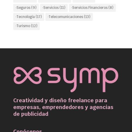
·Seguros
(9)
·Servicios
(11)
·Servicios Financieros
(8)
·Tecnología
(17)
·Telecomunicaciones
(13)
·Turismo
(12)
Creatividad y diseño freelance para
empresas, emprendedores y agencias
de publicidad
Conócenos