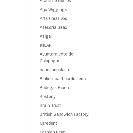
Araúz de Robles
Arjo Wiggings
Arts Creativos
Asesoría Sea3
Asiga
asLAN
Ayuntamiento de
Galapagar
bancopopular-e
Biblioteca Ricardo León
Bodegas Hibeu
Bostony
Brain Trust
British Sandwich Factory
Caredent
Caspian Pearl