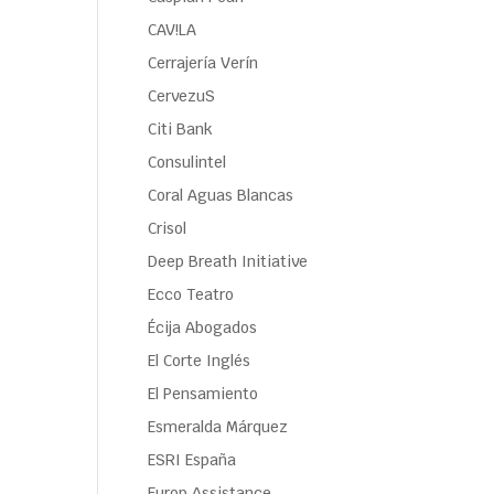
CAV!LA
Cerrajería Verín
CervezuS
Citi Bank
Consulintel
Coral Aguas Blancas
Crisol
Deep Breath Initiative
Ecco Teatro
Écija Abogados
El Corte Inglés
El Pensamiento
Esmeralda Márquez
ESRI España
Europ Assistance