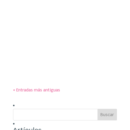
susymipaco
Más que contenido web, damos a la web
contenido; no hacemos lo que todo el mundo.
Para nosotros no tiene ningún atractivo, ni valor
para nuestro cliente.
« Entradas más antiguas