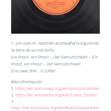
Y, por qué no, también acompañarla siguiendo
la letra de su estribillo:
Ein Prosit, ein Prosit – Der Gemütlichkeit – Ein
Prosit, ein Prosit – Der Gemütlichkeit
Eins zwei drei… G’suffa!!
Más información:
https://en.wiktionary.org/wiki/prosit#German
https://en.wikipedia.org/wiki/Toast_(honor)
https://de.wikipedia.org/wiki/Burschensprache