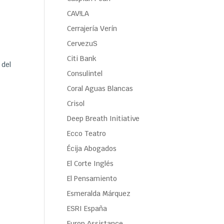
CAV!LA
Cerrajería Verín
CervezuS
Citi Bank
 del
Consulintel
Coral Aguas Blancas
Crisol
Deep Breath Initiative
Ecco Teatro
Écija Abogados
El Corte Inglés
El Pensamiento
Esmeralda Márquez
ESRI España
Europ Assistance