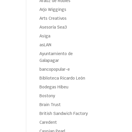
Araúz de Robles
Arjo Wiggings
Arts Creativos
Asesoría Sea3
Asiga
asLAN
Ayuntamiento de
Galapagar
bancopopular-e
Biblioteca Ricardo León
Bodegas Hibeu
Bostony
Brain Trust
British Sandwich Factory
Caredent
Caspian Pearl