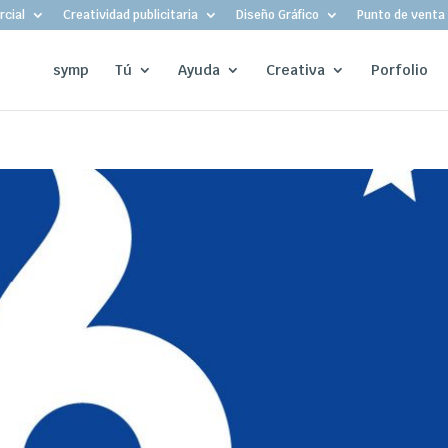
cial
Creatividad publicitaria
Diseño Gráfico
Punto de venta
symp
Tú
Ayuda
Creativa
Porfolio