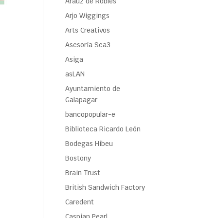
Araúz de Robles
Arjo Wiggings
Arts Creativos
Asesoría Sea3
Asiga
asLAN
Ayuntamiento de
Galapagar
bancopopular-e
Biblioteca Ricardo León
Bodegas Hibeu
Bostony
Brain Trust
British Sandwich Factory
Caredent
Caspian Pearl