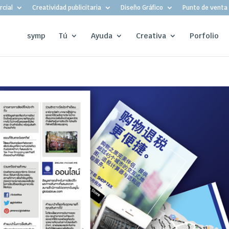
cial
Creatividad publicitaria
Diseño Gráfico
Punto de venta
symp
Tú
Ayuda
Creativa
Porfolio