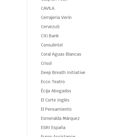
CAV!LA
Cerrajería Verín
CervezuS
Citi Bank
Consulintel
Coral Aguas Blancas
Crisol
Deep Breath Initiative
Ecco Teatro
Écija Abogados
El Corte Inglés
El Pensamiento
Esmeralda Márquez
ESRI España
Europ Assistance