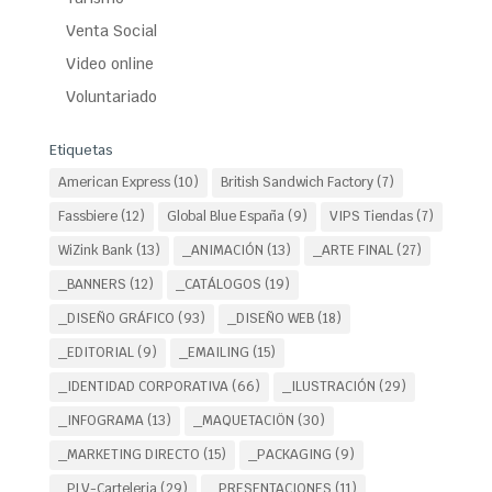
Venta Social
Video online
Voluntariado
Etiquetas
American Express
(10)
British Sandwich Factory
(7)
Fassbiere
(12)
Global Blue España
(9)
VIPS Tiendas
(7)
WiZink Bank
(13)
_ANIMACIÓN
(13)
_ARTE FINAL
(27)
_BANNERS
(12)
_CATÁLOGOS
(19)
_DISEÑO GRÁFICO
(93)
_DISEÑO WEB
(18)
_EDITORIAL
(9)
_EMAILING
(15)
_IDENTIDAD CORPORATIVA
(66)
_ILUSTRACIÓN
(29)
_INFOGRAMA
(13)
_MAQUETACIÖN
(30)
_MARKETING DIRECTO
(15)
_PACKAGING
(9)
_PLV-Carteleria
(29)
_PRESENTACIONES
(11)