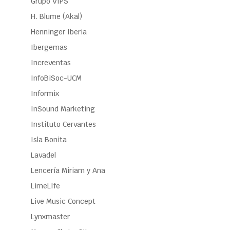
Grupo VIPS
H. Blume (Akal)
Henninger Iberia
Ibergemas
Increventas
InfoBiSoc-UCM
Informix
InSound Marketing
Instituto Cervantes
Isla Bonita
Lavadel
Lencería Miriam y Ana
LimeLIfe
Live Music Concept
Lynxmaster