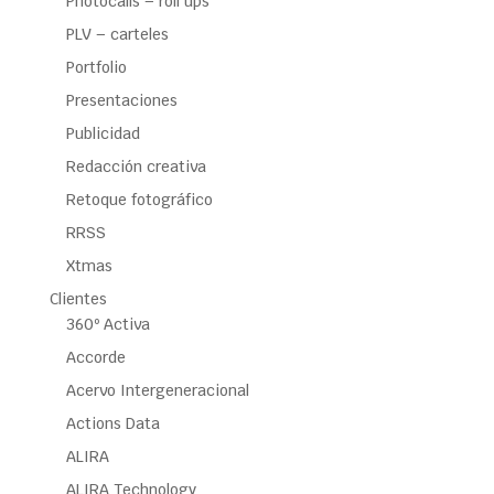
Photocalls – roll ups
PLV – carteles
Portfolio
Presentaciones
Publicidad
Redacción creativa
Retoque fotográfico
RRSS
Xtmas
Clientes
360º Activa
Accorde
Acervo Intergeneracional
Actions Data
ALIRA
ALIRA Technology