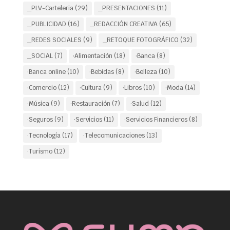
_PLV-Carteleria
(29)
_PRESENTACIONES
(11)
_PUBLICIDAD
(16)
_REDACCIÓN CREATIVA
(65)
_REDES SOCIALES
(9)
_RETOQUE FOTOGRÁFICO
(32)
_SOCIAL
(7)
·Alimentación
(18)
·Banca
(8)
·Banca online
(10)
·Bebidas
(8)
·Belleza
(10)
·Comercio
(12)
·Cultura
(9)
·Libros
(10)
·Moda
(14)
·Música
(9)
·Restauración
(7)
·Salud
(12)
·Seguros
(9)
·Servicios
(11)
·Servicios Financieros
(8)
·Tecnología
(17)
·Telecomunicaciones
(13)
·Turismo
(12)