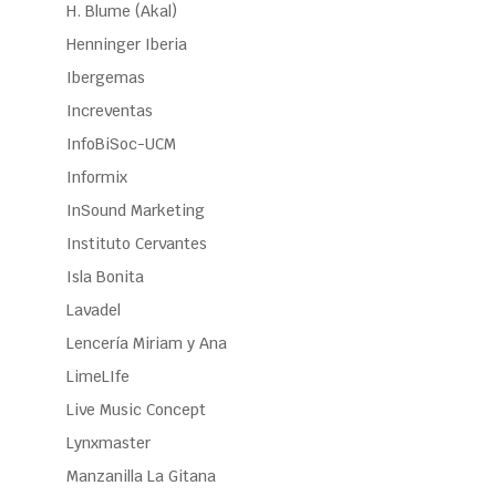
H. Blume (Akal)
Henninger Iberia
Ibergemas
Increventas
InfoBiSoc-UCM
Informix
InSound Marketing
Instituto Cervantes
Isla Bonita
Lavadel
Lencería Miriam y Ana
LimeLIfe
Live Music Concept
Lynxmaster
Manzanilla La Gitana