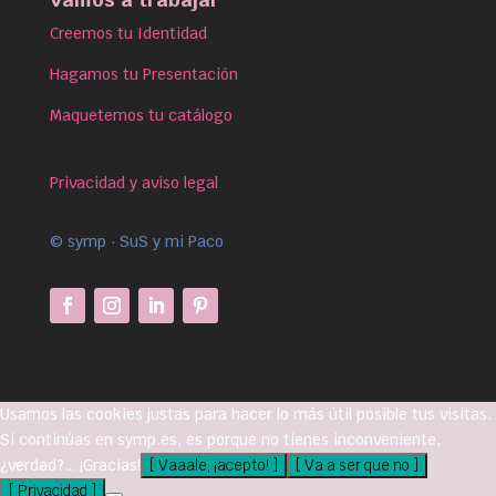
Creemos tu Identidad
Hagamos tu Presentación
Maquetemos tu catálogo
Privacidad y aviso legal
© symp · SuS y mi Paco
Usamos las cookies justas para hacer lo más útil posible tus visitas.
Si continúas en symp.es, es porque no tienes inconveniente,
¿verdad?… ¡Gracias!
[ Vaaale, ¡acepto! ]
[ Va a ser que no ]
[ Privacidad ]