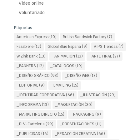
Video online
Voluntariado
Etiquetas
American Express
(10)
British Sandwich Factory
(7)
Fassbiere
(12)
Global Blue España
(9)
VIPS Tiendas
(7)
WiZink Bank
(13)
_ANIMACIÓN
(13)
_ARTE FINAL
(27)
_BANNERS
(12)
_CATÁLOGOS
(19)
_DISEÑO GRÁFICO
(93)
_DISEÑO WEB
(18)
_EDITORIAL
(9)
_EMAILING
(15)
_IDENTIDAD CORPORATIVA
(66)
_ILUSTRACIÓN
(29)
_INFOGRAMA
(13)
_MAQUETACIÖN
(30)
_MARKETING DIRECTO
(15)
_PACKAGING
(9)
_PLV-Carteleria
(29)
_PRESENTACIONES
(11)
_PUBLICIDAD
(16)
_REDACCIÓN CREATIVA
(66)