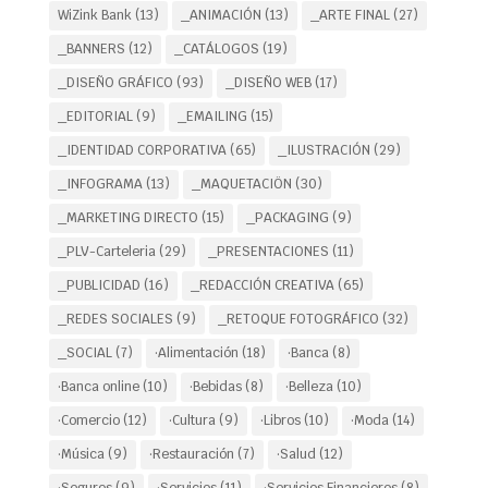
WiZink Bank
(13)
_ANIMACIÓN
(13)
_ARTE FINAL
(27)
_BANNERS
(12)
_CATÁLOGOS
(19)
_DISEÑO GRÁFICO
(93)
_DISEÑO WEB
(17)
_EDITORIAL
(9)
_EMAILING
(15)
_IDENTIDAD CORPORATIVA
(65)
_ILUSTRACIÓN
(29)
_INFOGRAMA
(13)
_MAQUETACIÖN
(30)
_MARKETING DIRECTO
(15)
_PACKAGING
(9)
_PLV-Carteleria
(29)
_PRESENTACIONES
(11)
_PUBLICIDAD
(16)
_REDACCIÓN CREATIVA
(65)
_REDES SOCIALES
(9)
_RETOQUE FOTOGRÁFICO
(32)
_SOCIAL
(7)
·Alimentación
(18)
·Banca
(8)
·Banca online
(10)
·Bebidas
(8)
·Belleza
(10)
·Comercio
(12)
·Cultura
(9)
·Libros
(10)
·Moda
(14)
·Música
(9)
·Restauración
(7)
·Salud
(12)
·Seguros
(9)
·Servicios
(11)
·Servicios Financieros
(8)