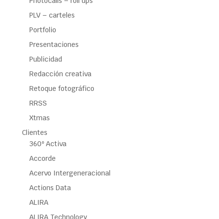
Photocalls – roll ups
PLV – carteles
Portfolio
Presentaciones
Publicidad
Redacción creativa
Retoque fotográfico
RRSS
Xtmas
Clientes
360º Activa
Accorde
Acervo Intergeneracional
Actions Data
ALIRA
ALIRA Technology