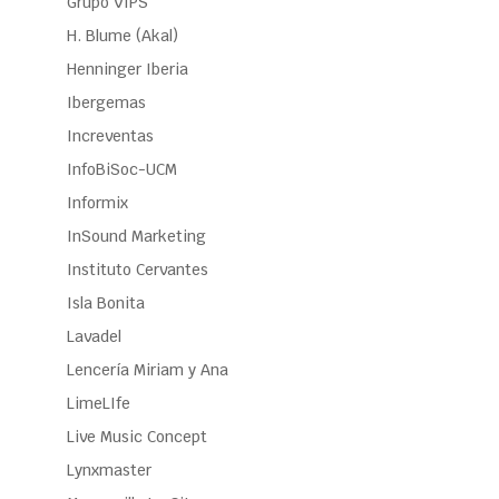
Grupo VIPS
H. Blume (Akal)
Henninger Iberia
Ibergemas
Increventas
InfoBiSoc-UCM
Informix
InSound Marketing
Instituto Cervantes
Isla Bonita
Lavadel
Lencería Miriam y Ana
LimeLIfe
Live Music Concept
Lynxmaster