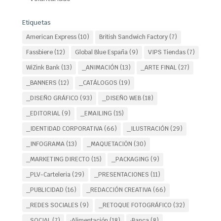
Etiquetas
American Express
(10)
British Sandwich Factory
(7)
Fassbiere
(12)
Global Blue España
(9)
VIPS Tiendas
(7)
WiZink Bank
(13)
_ANIMACIÓN
(13)
_ARTE FINAL
(27)
_BANNERS
(12)
_CATÁLOGOS
(19)
_DISEÑO GRÁFICO
(93)
_DISEÑO WEB
(18)
_EDITORIAL
(9)
_EMAILING
(15)
_IDENTIDAD CORPORATIVA
(66)
_ILUSTRACIÓN
(29)
_INFOGRAMA
(13)
_MAQUETACIÖN
(30)
_MARKETING DIRECTO
(15)
_PACKAGING
(9)
_PLV-Carteleria
(29)
_PRESENTACIONES
(11)
_PUBLICIDAD
(16)
_REDACCIÓN CREATIVA
(66)
_REDES SOCIALES
(9)
_RETOQUE FOTOGRÁFICO
(32)
_SOCIAL
(7)
·Alimentación
(18)
·Banca
(8)