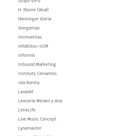
Grupo VIPS
H. Blume (Akal)
Henninger Iberia
Ibergemas
Increventas
InfoBiSoc-UCM
Informix
InSound Marketing
Instituto Cervantes
Isla Bonita
Lavadel
Lencería Miriam y Ana
LimeLIfe
Live Music Concept
Lynxmaster