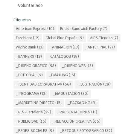
Voluntariado
Etiquetas
American Express
(10)
British Sandwich Factory
(7)
Fassbiere
(12)
Global Blue España
(9)
VIPS Tiendas
(7)
WiZink Bank
(13)
_ANIMACIÓN
(13)
_ARTE FINAL
(27)
_BANNERS
(12)
_CATÁLOGOS
(19)
_DISEÑO GRÁFICO
(93)
_DISEÑO WEB
(18)
_EDITORIAL
(9)
_EMAILING
(15)
_IDENTIDAD CORPORATIVA
(66)
_ILUSTRACIÓN
(29)
_INFOGRAMA
(13)
_MAQUETACIÖN
(30)
_MARKETING DIRECTO
(15)
_PACKAGING
(9)
_PLV-Carteleria
(29)
_PRESENTACIONES
(11)
_PUBLICIDAD
(16)
_REDACCIÓN CREATIVA
(66)
_REDES SOCIALES
(9)
_RETOQUE FOTOGRÁFICO
(32)