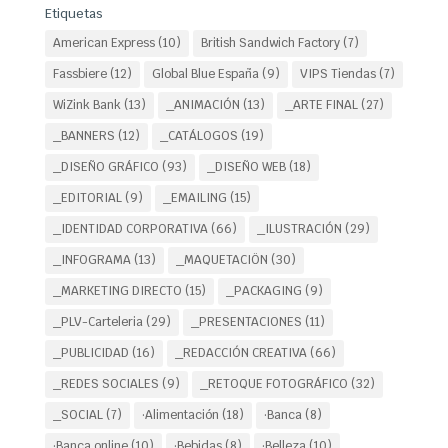
Etiquetas
American Express
(10)
British Sandwich Factory
(7)
Fassbiere
(12)
Global Blue España
(9)
VIPS Tiendas
(7)
WiZink Bank
(13)
_ANIMACIÓN
(13)
_ARTE FINAL
(27)
_BANNERS
(12)
_CATÁLOGOS
(19)
_DISEÑO GRÁFICO
(93)
_DISEÑO WEB
(18)
_EDITORIAL
(9)
_EMAILING
(15)
_IDENTIDAD CORPORATIVA
(66)
_ILUSTRACIÓN
(29)
_INFOGRAMA
(13)
_MAQUETACIÖN
(30)
_MARKETING DIRECTO
(15)
_PACKAGING
(9)
_PLV-Carteleria
(29)
_PRESENTACIONES
(11)
_PUBLICIDAD
(16)
_REDACCIÓN CREATIVA
(66)
_REDES SOCIALES
(9)
_RETOQUE FOTOGRÁFICO
(32)
_SOCIAL
(7)
·Alimentación
(18)
·Banca
(8)
·Banca online
(10)
·Bebidas
(8)
·Belleza
(10)