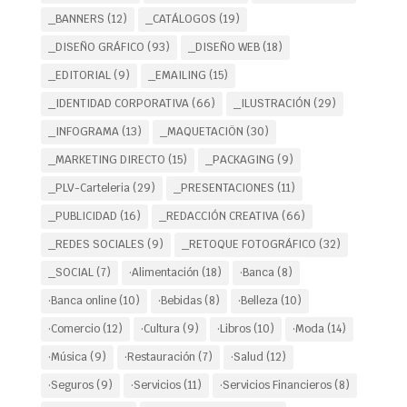
_BANNERS
(12)
_CATÁLOGOS
(19)
_DISEÑO GRÁFICO
(93)
_DISEÑO WEB
(18)
_EDITORIAL
(9)
_EMAILING
(15)
_IDENTIDAD CORPORATIVA
(66)
_ILUSTRACIÓN
(29)
_INFOGRAMA
(13)
_MAQUETACIÖN
(30)
_MARKETING DIRECTO
(15)
_PACKAGING
(9)
_PLV-Carteleria
(29)
_PRESENTACIONES
(11)
_PUBLICIDAD
(16)
_REDACCIÓN CREATIVA
(66)
_REDES SOCIALES
(9)
_RETOQUE FOTOGRÁFICO
(32)
_SOCIAL
(7)
·Alimentación
(18)
·Banca
(8)
·Banca online
(10)
·Bebidas
(8)
·Belleza
(10)
·Comercio
(12)
·Cultura
(9)
·Libros
(10)
·Moda
(14)
·Música
(9)
·Restauración
(7)
·Salud
(12)
·Seguros
(9)
·Servicios
(11)
·Servicios Financieros
(8)