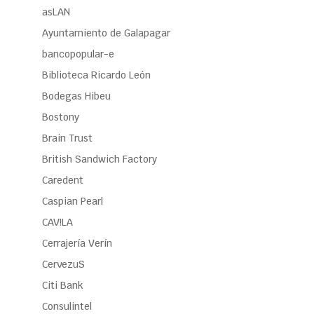
asLAN
Ayuntamiento de Galapagar
bancopopular-e
Biblioteca Ricardo León
Bodegas Hibeu
Bostony
Brain Trust
British Sandwich Factory
Caredent
Caspian Pearl
CAV!LA
Cerrajería Verín
CervezuS
Citi Bank
Consulintel