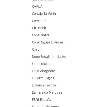
CAV!LA
Cerrajería Verín
CervezuS
Citi Bank
Consulintel
Coral Aguas Blancas
Crisol
Deep Breath Initiative
Ecco Teatro
Écija Abogados
El Corte Inglés
El Pensamiento
Esmeralda Márquez
ESRI España
Europ Assistance