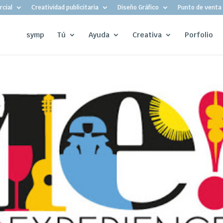
cial
Creatividad publicitaria
Diseño Gráfico
Punto de venta
symp
Tú
Ayuda
Creativa
Porfolio