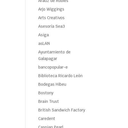
Araúz de Robles
Arjo Wiggings
Arts Creativos
Asesoría Sea3
Asiga
asLAN
Ayuntamiento de
Galapagar
bancopopular-e
Biblioteca Ricardo León
Bodegas Hibeu
Bostony
Brain Trust
British Sandwich Factory
Caredent
Caspian Pearl