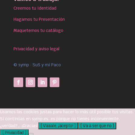
Creemos tu Identidad
Hagamos tu Presentación
Maquetemos tu catálogo
Privacidad y aviso legal
© symp · SuS y mi Paco
Usamos las cookies justas para hacer lo más útil posible tus visitas.
Si continúas en symp.es, es porque no tienes inconveniente,
¿verdad?… ¡Gracias!
[ Vaaale, ¡acepto! ]
[ Va a ser que no ]
[ Privacidad ]