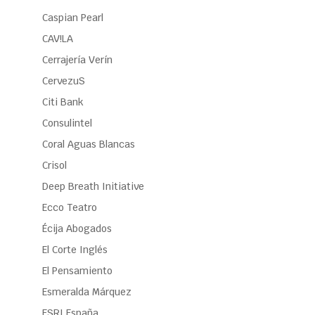
Caspian Pearl
CAV!LA
Cerrajería Verín
CervezuS
Citi Bank
Consulintel
Coral Aguas Blancas
Crisol
Deep Breath Initiative
Ecco Teatro
Écija Abogados
El Corte Inglés
El Pensamiento
Esmeralda Márquez
ESRI España