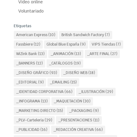
Video online
Voluntariado
Etiquetas
American Express
(10)
British Sandwich Factory
(7)
Fassbiere
(12)
Global Blue España
(9)
VIPS Tiendas
(7)
WiZink Bank
(13)
_ANIMACIÓN
(13)
_ARTE FINAL
(27)
_BANNERS
(12)
_CATÁLOGOS
(19)
_DISEÑO GRÁFICO
(93)
_DISEÑO WEB
(18)
_EDITORIAL
(9)
_EMAILING
(15)
_IDENTIDAD CORPORATIVA
(66)
_ILUSTRACIÓN
(29)
_INFOGRAMA
(13)
_MAQUETACIÖN
(30)
_MARKETING DIRECTO
(15)
_PACKAGING
(9)
_PLV-Carteleria
(29)
_PRESENTACIONES
(11)
_PUBLICIDAD
(16)
_REDACCIÓN CREATIVA
(66)