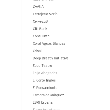
CAV!LA
Cerrajería Verín
CervezuS
Citi Bank
Consulintel
Coral Aguas Blancas
Crisol
Deep Breath Initiative
Ecco Teatro
Écija Abogados
El Corte Inglés
El Pensamiento
Esmeralda Márquez
ESRI España
Europ Assistance