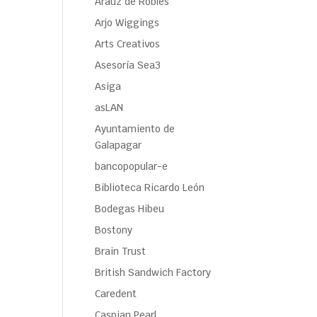
Araúz de Robles
Arjo Wiggings
Arts Creativos
Asesoría Sea3
Asiga
asLAN
Ayuntamiento de
Galapagar
bancopopular-e
Biblioteca Ricardo León
Bodegas Hibeu
Bostony
Brain Trust
British Sandwich Factory
Caredent
Caspian Pearl