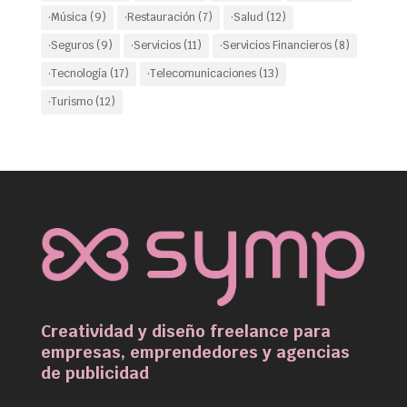
·Música
(9)
·Restauración
(7)
·Salud
(12)
·Seguros
(9)
·Servicios
(11)
·Servicios Financieros
(8)
·Tecnología
(17)
·Telecomunicaciones
(13)
·Turismo
(12)
Creatividad y diseño freelance para
empresas, emprendedores y agencias
de publicidad