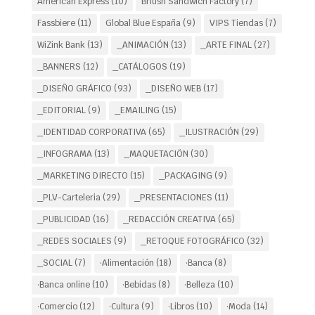
American Express
(10)
British Sandwich Factory
(7)
Fassbiere
(11)
Global Blue España
(9)
VIPS Tiendas
(7)
WiZink Bank
(13)
_ANIMACIÓN
(13)
_ARTE FINAL
(27)
_BANNERS
(12)
_CATÁLOGOS
(19)
_DISEÑO GRÁFICO
(93)
_DISEÑO WEB
(17)
_EDITORIAL
(9)
_EMAILING
(15)
_IDENTIDAD CORPORATIVA
(65)
_ILUSTRACIÓN
(29)
_INFOGRAMA
(13)
_MAQUETACIÖN
(30)
_MARKETING DIRECTO
(15)
_PACKAGING
(9)
_PLV-Carteleria
(29)
_PRESENTACIONES
(11)
_PUBLICIDAD
(16)
_REDACCIÓN CREATIVA
(65)
_REDES SOCIALES
(9)
_RETOQUE FOTOGRÁFICO
(32)
_SOCIAL
(7)
·Alimentación
(18)
·Banca
(8)
·Banca online
(10)
·Bebidas
(8)
·Belleza
(10)
·Comercio
(12)
·Cultura
(9)
·Libros
(10)
·Moda
(14)