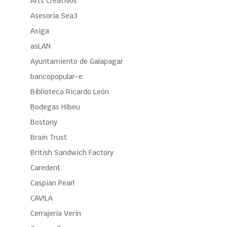
Arts Creativos
Asesoría Sea3
Asiga
asLAN
Ayuntamiento de Galapagar
bancopopular-e
Biblioteca Ricardo León
Bodegas Hibeu
Bostony
Brain Trust
British Sandwich Factory
Caredent
Caspian Pearl
CAV!LA
Cerrajería Verín