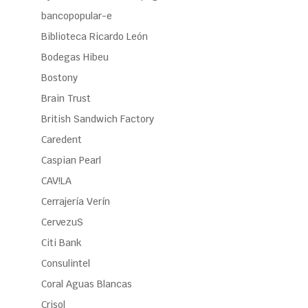
bancopopular-e
Biblioteca Ricardo León
Bodegas Hibeu
Bostony
Brain Trust
British Sandwich Factory
Caredent
Caspian Pearl
CAV!LA
Cerrajería Verín
CervezuS
Citi Bank
Consulintel
Coral Aguas Blancas
Crisol