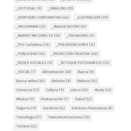
_EDITORIAL
(9)
_EMAILING
(15)
_IDENTIDAD CORPORATIVA
(66)
_ILUSTRACIÓN
(29)
_INFOGRAMA
(13)
_MAQUETACIÖN
(30)
_MARKETING DIRECTO
(15)
_PACKAGING
(9)
_PLV-Carteleria
(29)
_PRESENTACIONES
(11)
_PUBLICIDAD
(16)
_REDACCIÓN CREATIVA
(66)
_REDES SOCIALES
(9)
_RETOQUE FOTOGRÁFICO
(32)
_SOCIAL
(7)
·Alimentación
(18)
·Banca
(8)
·Banca online
(10)
·Bebidas
(8)
·Belleza
(10)
·Comercio
(12)
·Cultura
(9)
·Libros
(10)
·Moda
(14)
·Música
(9)
·Restauración
(7)
·Salud
(12)
·Seguros
(9)
·Servicios
(11)
·Servicios Financieros
(8)
·Tecnología
(17)
·Telecomunicaciones
(13)
·Turismo
(12)