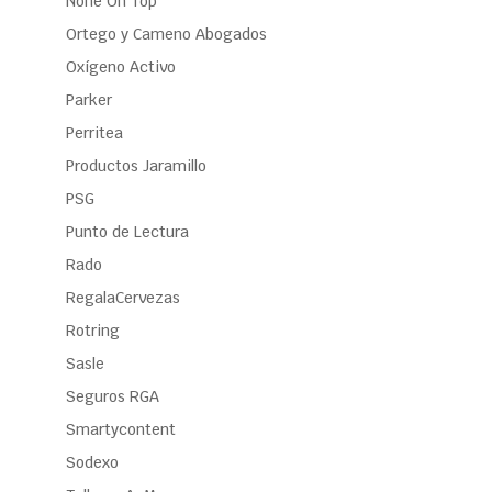
None On Top
Ortego y Cameno Abogados
Oxígeno Activo
Parker
Perritea
Productos Jaramillo
PSG
Punto de Lectura
Rado
RegalaCervezas
Rotring
Sasle
Seguros RGA
Smartycontent
Sodexo