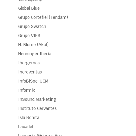
Global Blue
Grupo Cortefiel (Tendam)
Grupo Swatch
Grupo VIPS
H. Blume (Akal)
Henninger Iberia
Ibergemas
Increventas
InfoBiSoc-UCM
Informix
InSound Marketing
Instituto Cervantes
Isla Bonita
Lavadel
Lencería Miriam y Ana