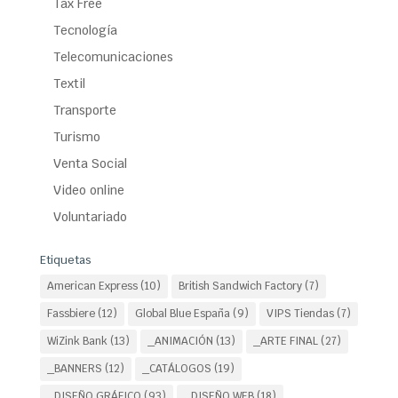
Tax Free
Tecnología
Telecomunicaciones
Textil
Transporte
Turismo
Venta Social
Video online
Voluntariado
Etiquetas
American Express
(10)
British Sandwich Factory
(7)
Fassbiere
(12)
Global Blue España
(9)
VIPS Tiendas
(7)
WiZink Bank
(13)
_ANIMACIÓN
(13)
_ARTE FINAL
(27)
_BANNERS
(12)
_CATÁLOGOS
(19)
_DISEÑO GRÁFICO
(93)
_DISEÑO WEB
(18)