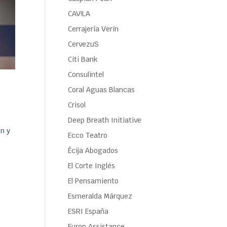
CAV!LA
Cerrajería Verín
CervezuS
Citi Bank
Consulintel
Coral Aguas Blancas
Crisol
Deep Breath Initiative
ón y
Ecco Teatro
Écija Abogados
El Corte Inglés
El Pensamiento
Esmeralda Márquez
ESRI España
Europ Assistance