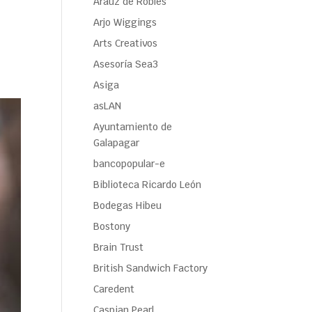
Araúz de Robles
Arjo Wiggings
Arts Creativos
Asesoría Sea3
Asiga
asLAN
Ayuntamiento de
Galapagar
bancopopular-e
Biblioteca Ricardo León
Bodegas Hibeu
Bostony
Brain Trust
British Sandwich Factory
Caredent
Caspian Pearl