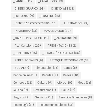
_BANNERS
(12)
_CATÁLOGOS
(19)
_DISEÑO GRÁFICO
(93)
_DISEÑO WEB
(18)
_EDITORIAL
(9)
_EMAILING
(15)
_IDENTIDAD CORPORATIVA
(66)
_ILUSTRACIÓN
(29)
_INFOGRAMA
(13)
_MAQUETACIÖN
(30)
_MARKETING DIRECTO
(15)
_PACKAGING
(9)
_PLV-Carteleria
(29)
_PRESENTACIONES
(11)
_PUBLICIDAD
(16)
_REDACCIÓN CREATIVA
(66)
_REDES SOCIALES
(9)
_RETOQUE FOTOGRÁFICO
(32)
_SOCIAL
(7)
·Alimentación
(18)
·Banca
(8)
·Banca online
(10)
·Bebidas
(8)
·Belleza
(10)
·Comercio
(12)
·Cultura
(9)
·Libros
(10)
·Moda
(14)
·Música
(9)
·Restauración
(7)
·Salud
(12)
·Seguros
(9)
·Servicios
(11)
·Servicios Financieros
(8)
·Tecnología
(17)
·Telecomunicaciones
(13)