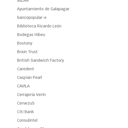
asLAN
Ayuntamiento de Galapagar
bancopopular-e
Biblioteca Ricardo León
Bodegas Hibeu
Bostony
Brain Trust
British Sandwich Factory
Caredent
Caspian Pearl
CAV!LA
Cerrajería Verín
CervezuS
Citi Bank
Consulintel