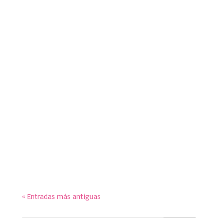
susymipaco
symp para Ayuntamiento de Galapagar. Paneles
educativos para exposición conmemorativa de
los 90 años de historia del Monopoly en el Centro
Cultural ‘La Pocilla’.
« Entradas más antiguas