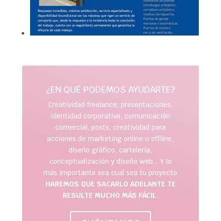
¿EN QUÉ PODEMOS AYUDARTE?
Creatividad freelance, presentaciones,
identidad corporativa, comunicación
comercial, posts, creatividad para
acciones de marketing online u offline,
diseño gráfico, cartelería,
conceptualización y diseño web… Y lo
más importante sea cual sea tu proyecto
HAREMOS QUE SACARLO ADELANTE TE
RESULTE MUCHO MÁS FÁCIL
.