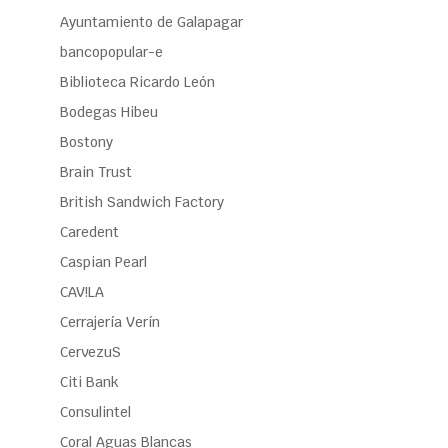
Ayuntamiento de Galapagar
bancopopular-e
Biblioteca Ricardo León
Bodegas Hibeu
Bostony
Brain Trust
British Sandwich Factory
Caredent
Caspian Pearl
CAV!LA
Cerrajería Verín
CervezuS
Citi Bank
Consulintel
Coral Aguas Blancas