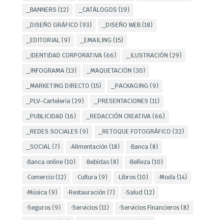
_BANNERS
(12)
_CATÁLOGOS
(19)
_DISEÑO GRÁFICO
(93)
_DISEÑO WEB
(18)
_EDITORIAL
(9)
_EMAILING
(15)
_IDENTIDAD CORPORATIVA
(66)
_ILUSTRACIÓN
(29)
_INFOGRAMA
(13)
_MAQUETACIÖN
(30)
_MARKETING DIRECTO
(15)
_PACKAGING
(9)
_PLV-Carteleria
(29)
_PRESENTACIONES
(11)
_PUBLICIDAD
(16)
_REDACCIÓN CREATIVA
(66)
_REDES SOCIALES
(9)
_RETOQUE FOTOGRÁFICO
(32)
_SOCIAL
(7)
·Alimentación
(18)
·Banca
(8)
·Banca online
(10)
·Bebidas
(8)
·Belleza
(10)
·Comercio
(12)
·Cultura
(9)
·Libros
(10)
·Moda
(14)
·Música
(9)
·Restauración
(7)
·Salud
(12)
·Seguros
(9)
·Servicios
(11)
·Servicios Financieros
(8)