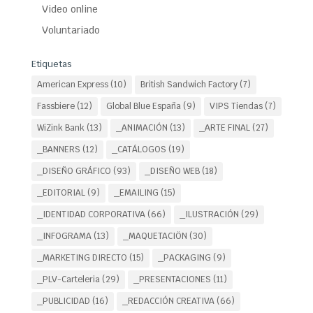
Video online
Voluntariado
Etiquetas
American Express
(10)
British Sandwich Factory
(7)
Fassbiere
(12)
Global Blue España
(9)
VIPS Tiendas
(7)
WiZink Bank
(13)
_ANIMACIÓN
(13)
_ARTE FINAL
(27)
_BANNERS
(12)
_CATÁLOGOS
(19)
_DISEÑO GRÁFICO
(93)
_DISEÑO WEB
(18)
_EDITORIAL
(9)
_EMAILING
(15)
_IDENTIDAD CORPORATIVA
(66)
_ILUSTRACIÓN
(29)
_INFOGRAMA
(13)
_MAQUETACIÖN
(30)
_MARKETING DIRECTO
(15)
_PACKAGING
(9)
_PLV-Carteleria
(29)
_PRESENTACIONES
(11)
_PUBLICIDAD
(16)
_REDACCIÓN CREATIVA
(66)