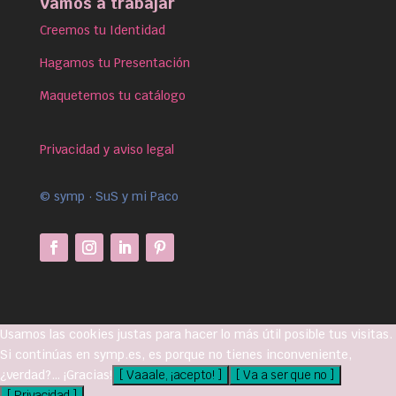
Vamos a trabajar
Creemos tu Identidad
Hagamos tu Presentación
Maquetemos tu catálogo
Privacidad y aviso legal
© symp · SuS y mi Paco
Usamos las cookies justas para hacer lo más útil posible tus visitas.
Si continúas en symp.es, es porque no tienes inconveniente,
¿verdad?… ¡Gracias!
[ Vaaale, ¡acepto! ]
[ Va a ser que no ]
[ Privacidad ]