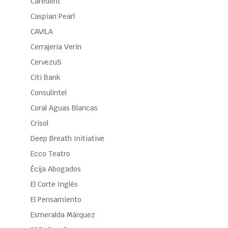
Caredent
Caspian Pearl
CAV!LA
Cerrajería Verín
CervezuS
Citi Bank
Consulintel
Coral Aguas Blancas
Crisol
Deep Breath Initiative
Ecco Teatro
Écija Abogados
El Corte Inglés
El Pensamiento
Esmeralda Márquez