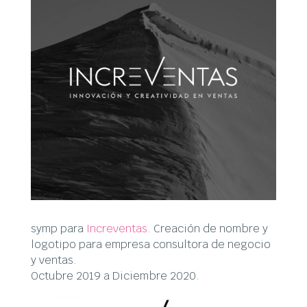
symp para
Increventas
. Creación de nombre y
logotipo para empresa consultora de negocio
y ventas.
Octubre 2019 a Diciembre 2020.