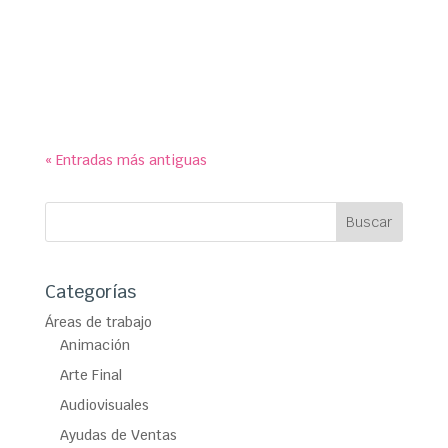
symp para Ayuntamiento de Galapagar. Paneles
educativos para exposición conmemorativa de
los 90 años de historia del Monopoly en el Centro
Cultural ‘La Pocilla’.
« Entradas más antiguas
Categorías
Áreas de trabajo
Animación
Arte Final
Audiovisuales
Ayudas de Ventas