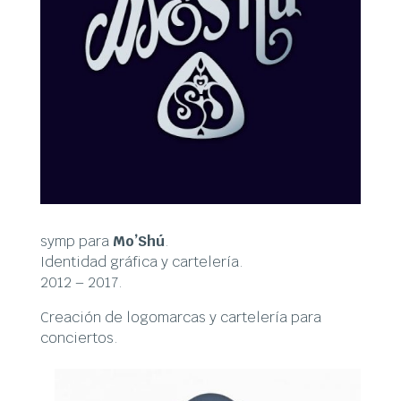
symp para
Mo’Shú
.
Identidad gráfica y cartelería.
2012 – 2017.
Creación de logomarcas y cartelería para
conciertos.