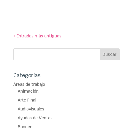
los 90 años de historia del Monopoly en el Centro
Cultural ‘La Pocilla’.
« Entradas más antiguas
Categorías
Áreas de trabajo
Animación
Arte Final
Audiovisuales
Ayudas de Ventas
Banners