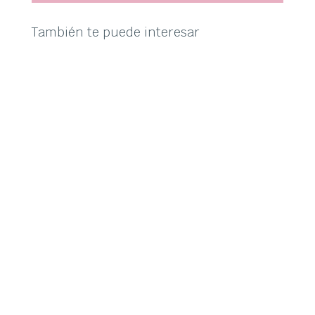
También te puede interesar
susymipaco
symp para la conmemoración del primer