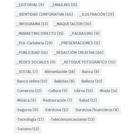
_EDITORIAL
(9)
_EMAILING
(15)
_IDENTIDAD CORPORATIVA
(66)
_ILUSTRACIÓN
(29)
_INFOGRAMA
(13)
_MAQUETACIÖN
(30)
_MARKETING DIRECTO
(15)
_PACKAGING
(9)
_PLV-Carteleria
(29)
_PRESENTACIONES
(11)
_PUBLICIDAD
(16)
_REDACCIÓN CREATIVA
(66)
_REDES SOCIALES
(9)
_RETOQUE FOTOGRÁFICO
(32)
_SOCIAL
(7)
·Alimentación
(18)
·Banca
(8)
·Banca online
(10)
·Bebidas
(8)
·Belleza
(10)
·Comercio
(12)
·Cultura
(9)
·Libros
(10)
·Moda
(14)
·Música
(9)
·Restauración
(7)
·Salud
(12)
·Seguros
(9)
·Servicios
(11)
·Servicios Financieros
(8)
·Tecnología
(17)
·Telecomunicaciones
(13)
·Turismo
(12)