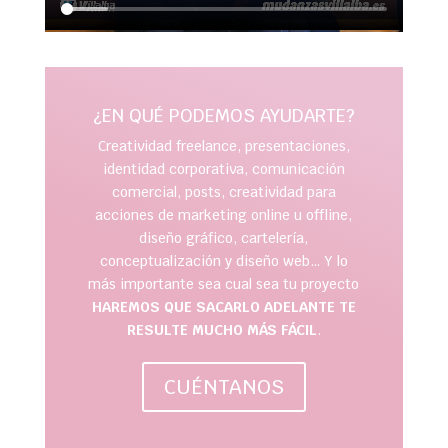
¿EN QUÉ PODEMOS AYUDARTE?
Creatividad freelance, presentaciones,
identidad corporativa, comunicación
comercial, posts, creatividad para
acciones de marketing online u offline,
diseño gráfico, cartelería,
conceptualización y diseño web… Y lo
más importante sea cual sea tu proyecto
HAREMOS QUE SACARLO ADELANTE TE
RESULTE MUCHO MÁS FÁCIL
.
CUÉNTANOS