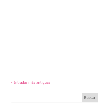
susymipaco
symp para Ayuntamiento de Galapagar. Paneles
educativos para exposición conmemorativa de
los 90 años de historia del Monopoly en el Centro
Cultural ‘La Pocilla’.
« Entradas más antiguas