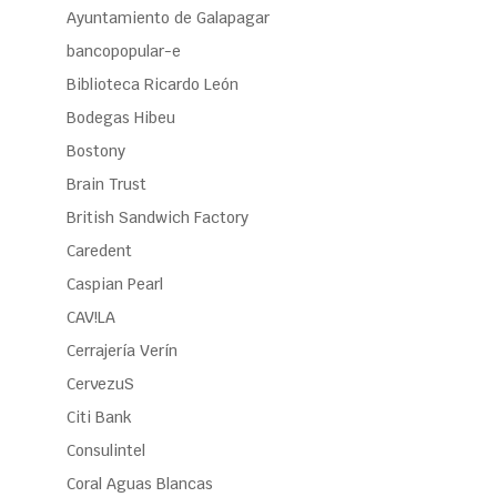
Ayuntamiento de Galapagar
bancopopular-e
Biblioteca Ricardo León
Bodegas Hibeu
Bostony
Brain Trust
British Sandwich Factory
Caredent
Caspian Pearl
CAV!LA
Cerrajería Verín
CervezuS
Citi Bank
Consulintel
Coral Aguas Blancas