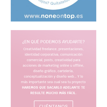
¿EN QUÉ PODEMOS AYUDARTE?
Creatividad freelance, presentaciones,
identidad corporativa, comunicación
comercial, posts, creatividad para
acciones de marketing online u offline,
diseño gráfico, cartelería,
conceptualización y diseño web… Y lo
más importante sea cual sea tu proyecto
HAREMOS QUE SACARLO ADELANTE TE
RESULTE MUCHO MÁS FÁCIL
.
CUÉNTANOS