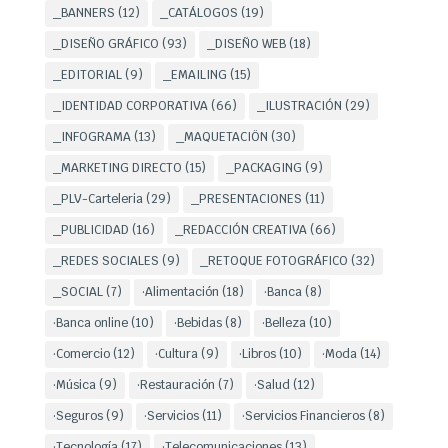
_BANNERS
(12)
_CATÁLOGOS
(19)
_DISEÑO GRÁFICO
(93)
_DISEÑO WEB
(18)
_EDITORIAL
(9)
_EMAILING
(15)
_IDENTIDAD CORPORATIVA
(66)
_ILUSTRACIÓN
(29)
_INFOGRAMA
(13)
_MAQUETACIÖN
(30)
_MARKETING DIRECTO
(15)
_PACKAGING
(9)
_PLV-Carteleria
(29)
_PRESENTACIONES
(11)
_PUBLICIDAD
(16)
_REDACCIÓN CREATIVA
(66)
_REDES SOCIALES
(9)
_RETOQUE FOTOGRÁFICO
(32)
_SOCIAL
(7)
·Alimentación
(18)
·Banca
(8)
·Banca online
(10)
·Bebidas
(8)
·Belleza
(10)
·Comercio
(12)
·Cultura
(9)
·Libros
(10)
·Moda
(14)
·Música
(9)
·Restauración
(7)
·Salud
(12)
·Seguros
(9)
·Servicios
(11)
·Servicios Financieros
(8)
·Tecnología
(17)
·Telecomunicaciones
(13)