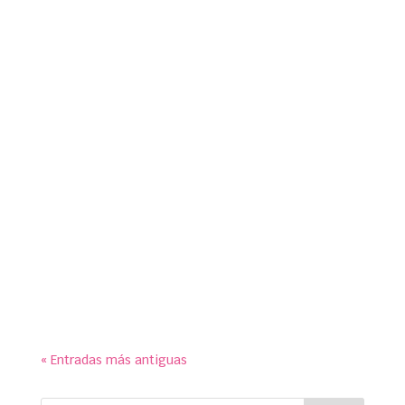
susymipaco
symp para Ayuntamiento de Galapagar. Paneles
educativos para exposición conmemorativa de
los 90 años de historia del Monopoly en el Centro
Cultural ‘La Pocilla’.
« Entradas más antiguas