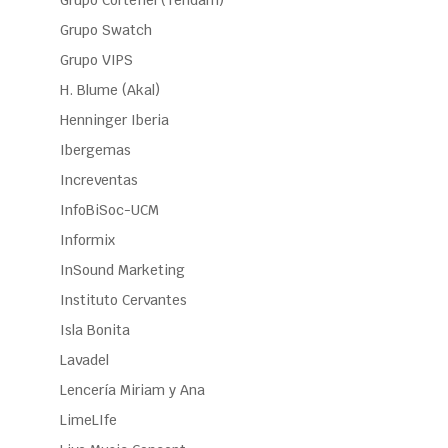
Grupo Cortefiel (Tendam)
Grupo Swatch
Grupo VIPS
H. Blume (Akal)
Henninger Iberia
Ibergemas
Increventas
InfoBiSoc-UCM
Informix
InSound Marketing
Instituto Cervantes
Isla Bonita
Lavadel
Lencería Miriam y Ana
LimeLIfe