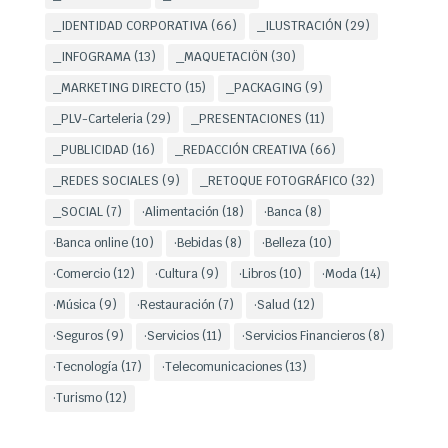
_IDENTIDAD CORPORATIVA
(66)
_ILUSTRACIÓN
(29)
_INFOGRAMA
(13)
_MAQUETACIÖN
(30)
_MARKETING DIRECTO
(15)
_PACKAGING
(9)
_PLV-Carteleria
(29)
_PRESENTACIONES
(11)
_PUBLICIDAD
(16)
_REDACCIÓN CREATIVA
(66)
_REDES SOCIALES
(9)
_RETOQUE FOTOGRÁFICO
(32)
_SOCIAL
(7)
·Alimentación
(18)
·Banca
(8)
·Banca online
(10)
·Bebidas
(8)
·Belleza
(10)
·Comercio
(12)
·Cultura
(9)
·Libros
(10)
·Moda
(14)
·Música
(9)
·Restauración
(7)
·Salud
(12)
·Seguros
(9)
·Servicios
(11)
·Servicios Financieros
(8)
·Tecnología
(17)
·Telecomunicaciones
(13)
·Turismo
(12)