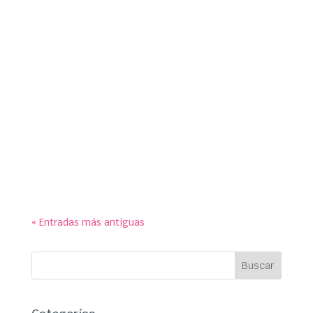
susymipaco
symp para Ayuntamiento de Galapagar. Paneles
educativos para exposición conmemorativa de
los 90 años de historia del Monopoly en el Centro
Cultural ‘La Pocilla’.
« Entradas más antiguas