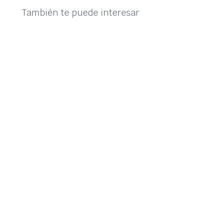
También te puede interesar
susymipaco
symp para la conmemoración del primer
Centenario del Premio Nobel a Jacinto