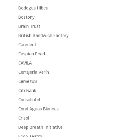
Bodegas Hibeu
Bostony
Brain Trust
British Sandwich Factory
Caredent
Caspian Pearl
CAV!LA
Cerrajería Verín
CervezuS
Citi Bank
Consulintel
Coral Aguas Blancas
Crisol
Deep Breath Initiative
Ecco Teatro