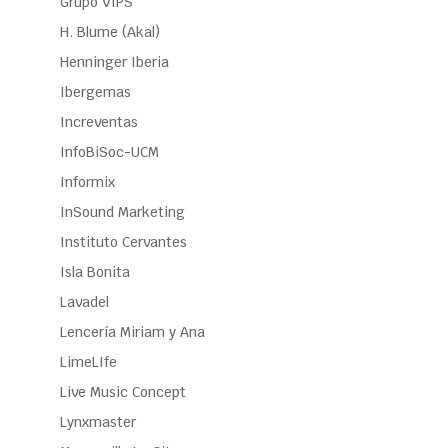
Grupo VIPS
H. Blume (Akal)
Henninger Iberia
Ibergemas
Increventas
InfoBiSoc-UCM
Informix
InSound Marketing
Instituto Cervantes
Isla Bonita
Lavadel
Lencería Miriam y Ana
LimeLIfe
Live Music Concept
Lynxmaster