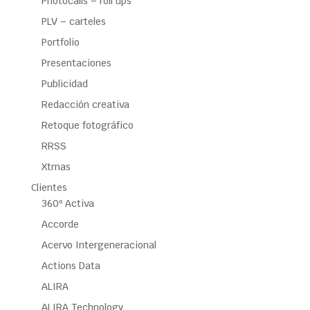
Photocalls – roll ups
PLV – carteles
Portfolio
Presentaciones
Publicidad
Redacción creativa
Retoque fotográfico
RRSS
Xtmas
Clientes
360º Activa
Accorde
Acervo Intergeneracional
Actions Data
ALIRA
ALIRA Technology