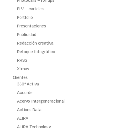
Photocalls – roll ups
PLV – carteles
Portfolio
Presentaciones
Publicidad
Redacción creativa
Retoque fotográfico
RRSS
Xtmas
Clientes
360º Activa
Accorde
Acervo Intergeneracional
Actions Data
ALIRA
ALIRA Technology