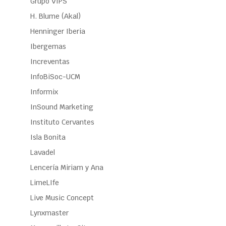
Grupo VIPS
H. Blume (Akal)
Henninger Iberia
Ibergemas
Increventas
InfoBiSoc-UCM
Informix
InSound Marketing
Instituto Cervantes
Isla Bonita
Lavadel
Lencería Miriam y Ana
LimeLIfe
Live Music Concept
Lynxmaster