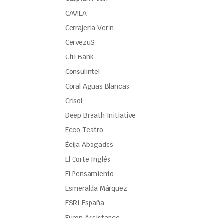
CAV!LA
Cerrajería Verín
CervezuS
Citi Bank
Consulintel
Coral Aguas Blancas
Crisol
Deep Breath Initiative
Ecco Teatro
Écija Abogados
El Corte Inglés
El Pensamiento
Esmeralda Márquez
ESRI España
Europ Assistance