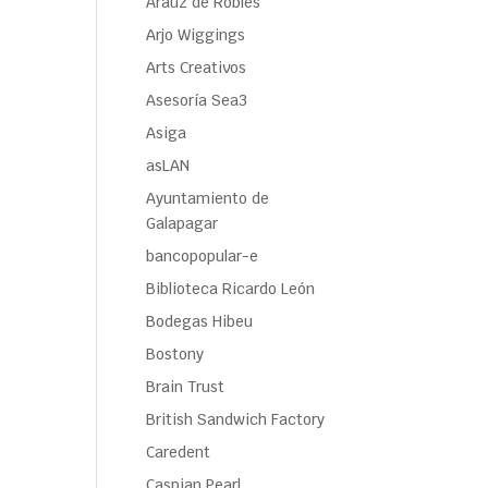
Araúz de Robles
Arjo Wiggings
Arts Creativos
Asesoría Sea3
Asiga
asLAN
Ayuntamiento de
Galapagar
bancopopular-e
Biblioteca Ricardo León
Bodegas Hibeu
Bostony
Brain Trust
British Sandwich Factory
Caredent
Caspian Pearl