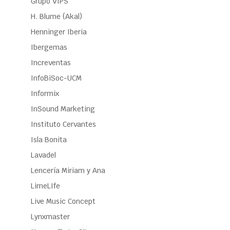
Grupo VIPS
H. Blume (Akal)
Henninger Iberia
Ibergemas
Increventas
InfoBiSoc-UCM
Informix
InSound Marketing
Instituto Cervantes
Isla Bonita
Lavadel
Lencería Miriam y Ana
LimeLIfe
Live Music Concept
Lynxmaster