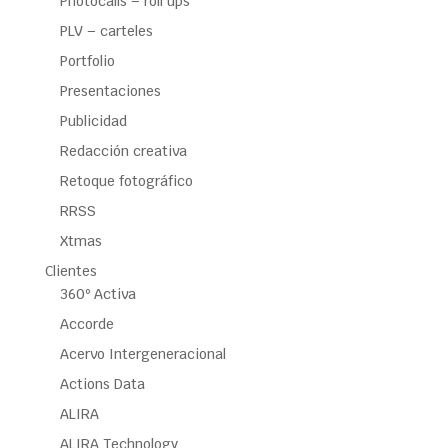
Photocalls – roll ups
PLV – carteles
Portfolio
Presentaciones
Publicidad
Redacción creativa
Retoque fotográfico
RRSS
Xtmas
Clientes
360º Activa
Accorde
Acervo Intergeneracional
Actions Data
ALIRA
ALIRA Technology