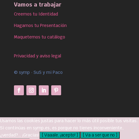
Vamos a trabajar
Creemos tu Identidad
Hagamos tu Presentación
Maquetemos tu catálogo
Privacidad y aviso legal
© symp · SuS y mi Paco
Usamos las cookies justas para hacer lo más útil posible tus visitas.
Si continúas en symp.es, es porque no tienes inconveniente,
¿verdad?… ¡Gracias!
[ Vaaale, ¡acepto! ]
[ Va a ser que no ]