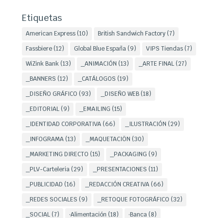
Etiquetas
American Express
(10)
British Sandwich Factory
(7)
Fassbiere
(12)
Global Blue España
(9)
VIPS Tiendas
(7)
WiZink Bank
(13)
_ANIMACIÓN
(13)
_ARTE FINAL
(27)
_BANNERS
(12)
_CATÁLOGOS
(19)
_DISEÑO GRÁFICO
(93)
_DISEÑO WEB
(18)
_EDITORIAL
(9)
_EMAILING
(15)
_IDENTIDAD CORPORATIVA
(66)
_ILUSTRACIÓN
(29)
_INFOGRAMA
(13)
_MAQUETACIÖN
(30)
_MARKETING DIRECTO
(15)
_PACKAGING
(9)
_PLV-Carteleria
(29)
_PRESENTACIONES
(11)
_PUBLICIDAD
(16)
_REDACCIÓN CREATIVA
(66)
_REDES SOCIALES
(9)
_RETOQUE FOTOGRÁFICO
(32)
_SOCIAL
(7)
·Alimentación
(18)
·Banca
(8)