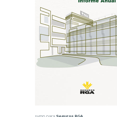
symp para
Seguros RGA
.