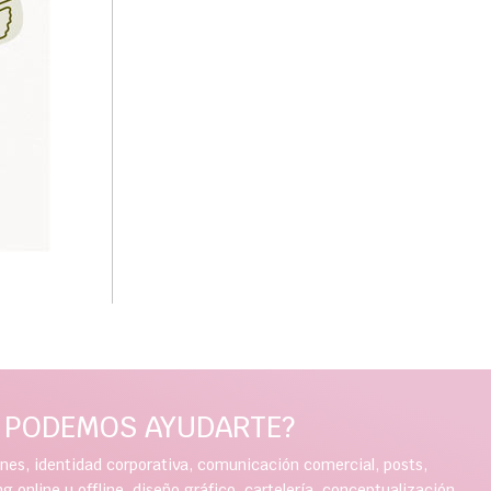
É PODEMOS AYUDARTE?
ones, identidad corporativa, comunicación comercial, posts,
 online u offline, diseño gráfico, cartelería, conceptualización