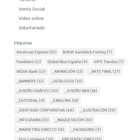
Venta Social
Video online
Voluntariado
Etiquetas
American Express
(10)
British Sandwich Factory
(7)
Fassbiere
(12)
Global Blue España
(9)
VIPS Tiendas
(7)
WiZink Bank
(13)
_ANIMACIÓN
(13)
_ARTE FINAL
(27)
_BANNERS
(12)
_CATÁLOGOS
(19)
_DISEÑO GRÁFICO
(93)
_DISEÑO WEB
(18)
_EDITORIAL
(9)
_EMAILING
(15)
_IDENTIDAD CORPORATIVA
(66)
_ILUSTRACIÓN
(29)
_INFOGRAMA
(13)
_MAQUETACIÖN
(30)
_MARKETING DIRECTO
(15)
_PACKAGING
(9)
_PLV-Carteleria
(29)
_PRESENTACIONES
(11)