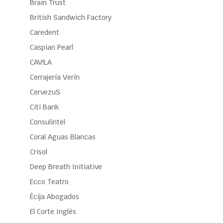
Brain Trust
British Sandwich Factory
Caredent
Caspian Pearl
CAV!LA
Cerrajería Verín
CervezuS
Citi Bank
Consulintel
Coral Aguas Blancas
Crisol
Deep Breath Initiative
Ecco Teatro
Écija Abogados
El Corte Inglés