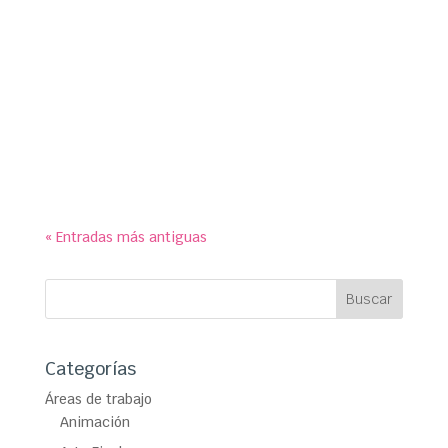
susymipaco
symp para Ayuntamiento de Galapagar. Paneles
educativos para exposición conmemorativa de
los 90 años de historia del Monopoly en el Centro
Cultural ‘La Pocilla’.
« Entradas más antiguas
Categorías
Áreas de trabajo
Animación