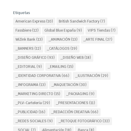
Etiquetas
American Express
(10)
British Sandwich Factory
(7)
Fassbiere
(12)
Global Blue España
(9)
VIPS Tiendas
(7)
WiZink Bank
(13)
_ANIMACIÓN
(13)
_ARTE FINAL
(27)
_BANNERS
(12)
_CATÁLOGOS
(19)
_DISEÑO GRÁFICO
(93)
_DISEÑO WEB
(18)
_EDITORIAL
(9)
_EMAILING
(15)
_IDENTIDAD CORPORATIVA
(66)
_ILUSTRACIÓN
(29)
_INFOGRAMA
(13)
_MAQUETACIÖN
(30)
_MARKETING DIRECTO
(15)
_PACKAGING
(9)
_PLV-Carteleria
(29)
_PRESENTACIONES
(11)
_PUBLICIDAD
(16)
_REDACCIÓN CREATIVA
(66)
_REDES SOCIALES
(9)
_RETOQUE FOTOGRÁFICO
(32)
_SOCIAL
(7)
·Alimentación
(18)
·Banca
(8)