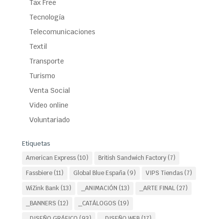
Tax Free
Tecnología
Telecomunicaciones
Textil
Transporte
Turismo
Venta Social
Video online
Voluntariado
Etiquetas
American Express
(10)
British Sandwich Factory
(7)
Fassbiere
(11)
Global Blue España
(9)
VIPS Tiendas
(7)
WiZink Bank
(13)
_ANIMACIÓN
(13)
_ARTE FINAL
(27)
_BANNERS
(12)
_CATÁLOGOS
(19)
_DISEÑO GRÁFICO
(93)
_DISEÑO WEB
(17)