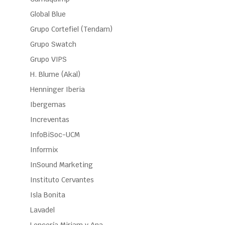
Global Blue
Grupo Cortefiel (Tendam)
Grupo Swatch
Grupo VIPS
H. Blume (Akal)
Henninger Iberia
Ibergemas
Increventas
InfoBiSoc-UCM
Informix
InSound Marketing
Instituto Cervantes
Isla Bonita
Lavadel
Lencería Miriam y Ana