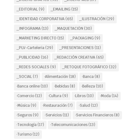
_EDITORIAL
(9)
_EMAILING
(15)
_IDENTIDAD CORPORATIVA
(65)
_ILUSTRACIÓN
(29)
_INFOGRAMA
(13)
_MAQUETACIÖN
(30)
_MARKETING DIRECTO
(15)
_PACKAGING
(9)
_PLV-Carteleria
(29)
_PRESENTACIONES
(11)
_PUBLICIDAD
(16)
_REDACCIÓN CREATIVA
(65)
_REDES SOCIALES
(9)
_RETOQUE FOTOGRÁFICO
(32)
_SOCIAL
(7)
·Alimentación
(18)
·Banca
(8)
·Banca online
(10)
·Bebidas
(8)
·Belleza
(10)
·Comercio
(12)
·Cultura
(9)
·Libros
(10)
·Moda
(14)
·Música
(9)
·Restauración
(7)
·Salud
(12)
·Seguros
(9)
·Servicios
(11)
·Servicios Financieros
(8)
·Tecnología
(17)
·Telecomunicaciones
(13)
·Turismo
(12)