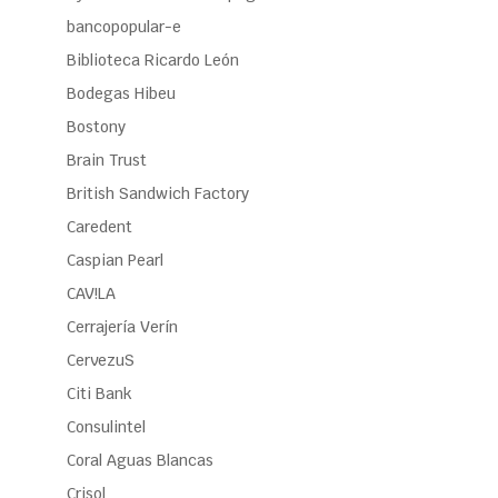
bancopopular-e
Biblioteca Ricardo León
Bodegas Hibeu
Bostony
Brain Trust
British Sandwich Factory
Caredent
Caspian Pearl
CAV!LA
Cerrajería Verín
CervezuS
Citi Bank
Consulintel
Coral Aguas Blancas
Crisol