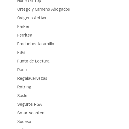
None On Top
Ortego y Cameno Abogados
Oxígeno Activo
Parker
Perritea
Productos Jaramillo
PSG
Punto de Lectura
Rado
RegalaCervezas
Rotring
Sasle
Seguros RGA
Smartycontent
Sodexo