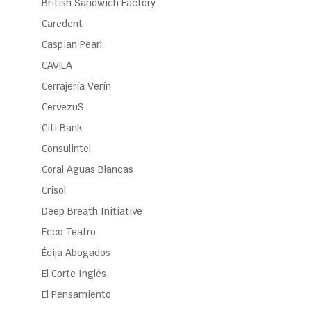
British Sandwich Factory
Caredent
Caspian Pearl
CAV!LA
Cerrajería Verín
CervezuS
Citi Bank
Consulintel
Coral Aguas Blancas
Crisol
Deep Breath Initiative
Ecco Teatro
Écija Abogados
El Corte Inglés
El Pensamiento