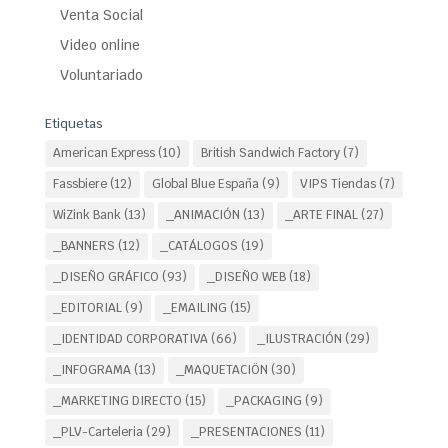
Venta Social
Video online
Voluntariado
Etiquetas
American Express
(10)
British Sandwich Factory
(7)
Fassbiere
(12)
Global Blue España
(9)
VIPS Tiendas
(7)
WiZink Bank
(13)
_ANIMACIÓN
(13)
_ARTE FINAL
(27)
_BANNERS
(12)
_CATÁLOGOS
(19)
_DISEÑO GRÁFICO
(93)
_DISEÑO WEB
(18)
_EDITORIAL
(9)
_EMAILING
(15)
_IDENTIDAD CORPORATIVA
(66)
_ILUSTRACIÓN
(29)
_INFOGRAMA
(13)
_MAQUETACIÖN
(30)
_MARKETING DIRECTO
(15)
_PACKAGING
(9)
_PLV-Carteleria
(29)
_PRESENTACIONES
(11)