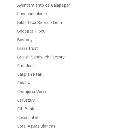
Ayuntamiento de Galapagar
bancopopular-e
Biblioteca Ricardo León
Bodegas Hibeu
Bostony
Brain Trust
British Sandwich Factory
Caredent
Caspian Pearl
CAV!LA
Cerrajería Verín
CervezuS
Citi Bank
Consulintel
Coral Aguas Blancas