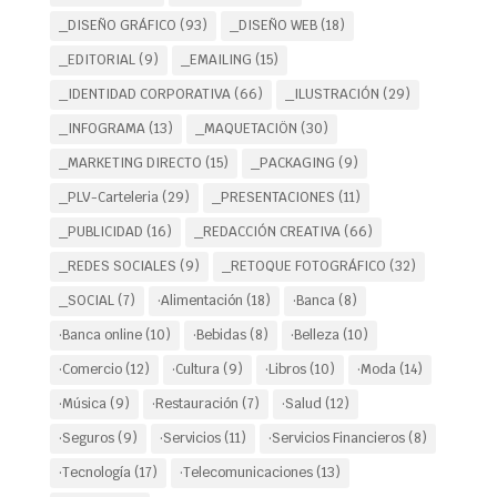
_DISEÑO GRÁFICO
(93)
_DISEÑO WEB
(18)
_EDITORIAL
(9)
_EMAILING
(15)
_IDENTIDAD CORPORATIVA
(66)
_ILUSTRACIÓN
(29)
_INFOGRAMA
(13)
_MAQUETACIÖN
(30)
_MARKETING DIRECTO
(15)
_PACKAGING
(9)
_PLV-Carteleria
(29)
_PRESENTACIONES
(11)
_PUBLICIDAD
(16)
_REDACCIÓN CREATIVA
(66)
_REDES SOCIALES
(9)
_RETOQUE FOTOGRÁFICO
(32)
_SOCIAL
(7)
·Alimentación
(18)
·Banca
(8)
·Banca online
(10)
·Bebidas
(8)
·Belleza
(10)
·Comercio
(12)
·Cultura
(9)
·Libros
(10)
·Moda
(14)
·Música
(9)
·Restauración
(7)
·Salud
(12)
·Seguros
(9)
·Servicios
(11)
·Servicios Financieros
(8)
·Tecnología
(17)
·Telecomunicaciones
(13)